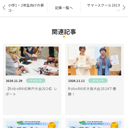
小学1・2年生向けの新
サマースクール2019
記事一覧へ
コ…
…
関連記事
2024.11.29
イベント
2024.11.11
イベント
【RoboRAVE神戸大会2024】レ
RoboRAVE大阪大会2024で優
ポート
勝！