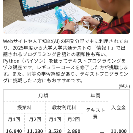
Webサイトや人工知能(AI)の開発分野で主に利用されてお
り、2025年度から大学入学共通テストの「情報Ⅰ」で出
題されるプログラミング言語との親和性も高い、
Python（パイソン）を使ってテキストプログラミングを
学ぶ講座です。レギュラーコースを修了した方が挑戦しま
す。また、同等の学習経験があり、テキストプログラミン
グに挑戦したい方にもおすすめです。
(税込)
月額
年間
授業料
教材利用料
入会金
テキスト
費
月4回
月2回
月4回
月2回
16,940
11,330
3,520
2,860
11,000