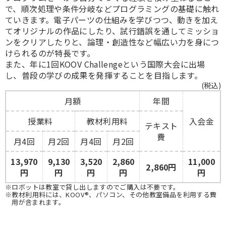
で、順次処理や条件分岐などプログラミングの基礎に触れ
ていきます。電子パーツの仕組みを学びつつ、動きを加え
てオリジナルの作品にしたり、試行錯誤を通してミッショ
ンをクリアしたりと、論理・創造性など幅広い力を身につ
けられるのが特長です。
また、年に1回KOOV Challengeという国際大会に出場
し、普段の学びの成果を発揮することを目指します。
(税込)
月額
年間
授業料
教材利用料
入会金
テキスト
費
月4回
月2回
月4回
月2回
13,970
9,130
3,520
2,860
11,000
2,860円
円
円
円
円
円
※ロボットは教室で貸し出しますのでご購入は不要です。
※教材利用料には、KOOV®、パソコン、その他教室備品を利用する費
用が含まれます。