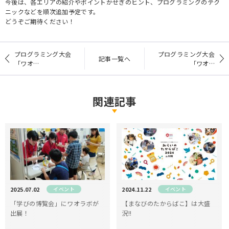
今後は、各エリアの紹介やポイントかせぎのヒント、プログラミングのテク
ニックなどを順次追加予定です。
どうぞご期待ください！
プログラミング大会
プログラミング大会
記事一覧へ
「ワオ…
「ワオ…
関連記事
2025.07.02
イベント
2024.11.22
イベント
「学びの博覧会」にワオラボが
【まなびのたからばこ】は大盛
出展！
況!!