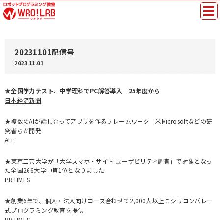
20231101配信号
2023.11.01
★全国学力テスト、中学理科でPC解答導入 25年度から
日本経済新聞
★複数のAIが話し合ってアプリを作るフレームワーク 米Microsoftなどの研
究者らが開発
AI+
★東京工芸大学が「大学スマホ・サイト ユーザビリティ調査」で対象となっ
た全国266大学中第1位となりました
PRTIMES
★創業6年で、個人・法人向けコース合わせて2,000人以上にシリコンバレー
式プログラミング教育を提供
PRTIMES