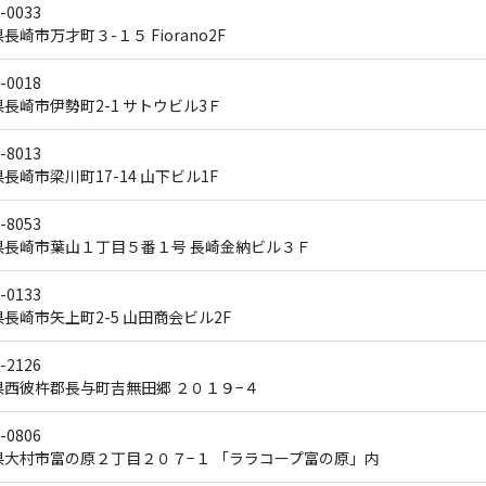
-0033
長崎市万才町３-１５ Fiorano2F
-0018
長崎市伊勢町2-1 サトウビル3Ｆ
-8013
長崎市梁川町17-14 山下ビル1F
-8053
県長崎市葉山１丁目５番１号 長崎金納ビル３Ｆ
-0133
長崎市矢上町2-5 山田商会ビル2F
-2126
県西彼杵郡長与町吉無田郷 ２０１９−４
-0806
県大村市富の原２丁目２０７−１ 「ララコープ富の原」内