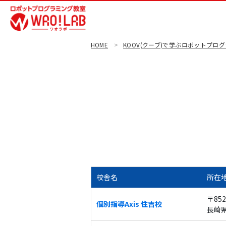
HOME
KOOV(クーブ)で学ぶロボットプロ
校舎名
所在
〒852
個別指導Axis 住吉校
長崎県