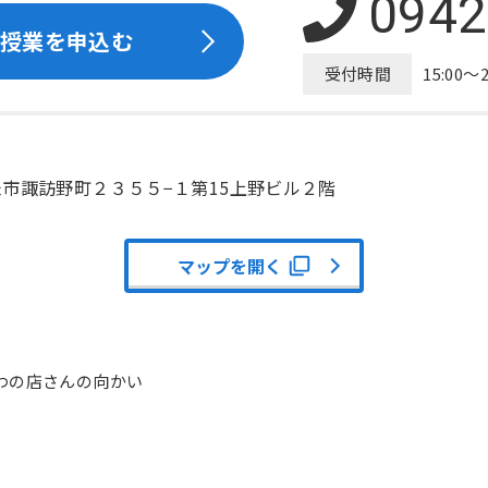
0942
授業を申込む
受付時間
15:00
市諏訪野町２３５５−１
第15上野ビル２階
マップを開く
わの店さんの向かい